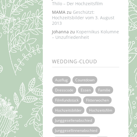
Thilo – Der Hochzeitsfilm
MAMA
zu
Geschützt:
Hochzeitsbilder vom 3. August
2013
Johanna
zu
Kopernikus Kolumne
– Unzufriedenheit
WEDDING-CLOUD
Ausflug
Countdown
Dresscode
Essen
Familie
Filmfundstück
Flitterwochen
Hochzeitsbilder
Hochzeitsfilm
Junggesellenabschied
Junggesellinnenabschied