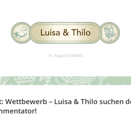
III. August MMXIII
: Wettbewerb – Luisa & Thilo suchen 
mmentator!