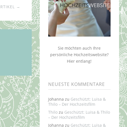
RTIKEL →
Sie möchten auch Ihre
persönliche Hochzeitswebsite?
Hier entlang!
NEUESTE KOMMENTARE
Johanna
zu
Geschützt: Luisa &
Thilo – Der Hochzeitsfilm
Thilo
zu
Geschützt: Luisa & Thilo
– Der Hochzeitsfilm
Johanna
zu
Geschützt: Luisa &