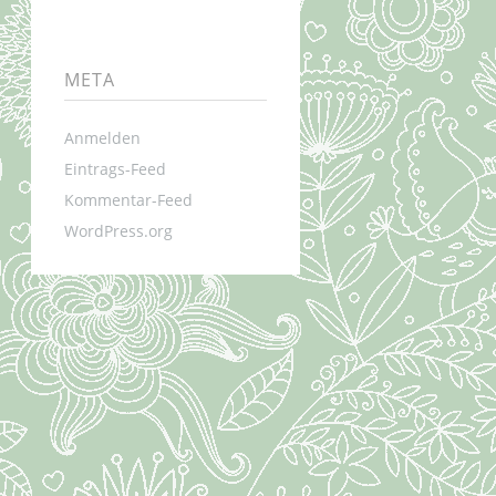
META
Anmelden
Eintrags-Feed
Kommentar-Feed
WordPress.org