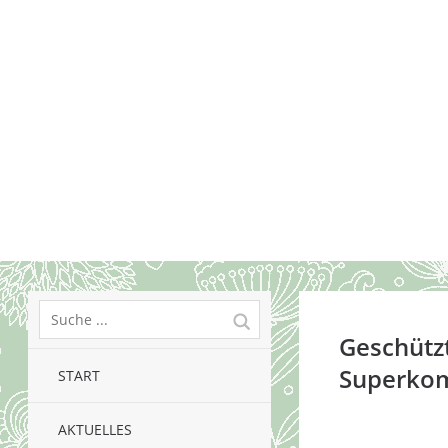
Geschützt
Superko
START
AKTUELLES